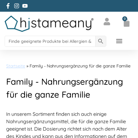
Zum facebbok Account von Histameany
Zum Instagram Account von histameany
Zum YouTube Account von histameany education
0
Mein Konto
Search Button
Search
for:
Science Blog
Über Histameany
Startseite
» Family - Nahrungsergänzung für die ganze Familie
Family - Nahrungsergänzung
für die ganze Familie
In unserem Sortiment finden sich auch einige
Nahrungsergänzungsmittel, die für die ganze Familie
geeignet ist. Die Dosierung richtet sich nach dem Alter
des Kindes und kann aus den Informationen auf dem