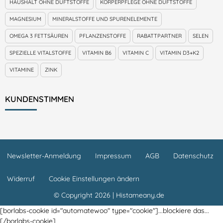
HAUSHALT OHNE DUFTSTOFFE
KÖRPERPFLEGE OHNE DUFTSTOFFE
MAGNESIUM
MINERALSTOFFE UND SPURENELEMENTE
OMEGA 3 FETTSÄUREN
PFLANZENSTOFFE
RABATTPARTNER
SELEN
SPEZIELLE VITALSTOFFE
VITAMIN B6
VITAMIN C
VITAMIN D3+K2
VITAMINE
ZINK
KUNDENSTIMMEN
Newsletter-Anmeldung
Impressum
AGB
Datenschutz
Widerruf
Cookie Einstellungen ändern
© Copyright 2026 | Histameany.de
[borlabs-cookie id="automatewoo" type="cookie"]...blockiere das...
[/borlabs-cookie]