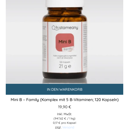
IN DEN WARENKORB
Mini B – Family (Komplex mit 5 B-Vitaminen; 120 Kapseln)
19,90
€
Inkl. MwSt.
(
947,62
€
/ 1 kg)
0,17 € pro Kapsel
zzgl.
Versand