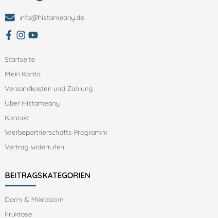
info@histameany.de
zum facebbok Account von Histameany
Zum Instagram Account von histameany
Zum YouTube Account von histameany education
Startseite
Mein Konto
Versandkosten und Zahlung
Über Histameany
Kontakt
Werbepartnerschafts-Programm
Vertrag widerrufen
BEITRAGSKATEGORIEN
Darm & Mikrobiom
Fruktose