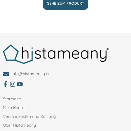
GEHE ZUM PRODUKT
info@histameany.de
zum facebbok Account von Histameany
Zum Instagram Account von histameany
Zum YouTube Account von histameany education
Startseite
Mein Konto
Versandkosten und Zahlung
Über Histameany