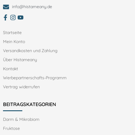
info@histameany.de
zum facebbok Account von Histameany
Zum Instagram Account von histameany
Zum YouTube Account von histameany education
Startseite
Mein Konto
Versandkosten und Zahlung
Über Histameany
Kontakt
Werbepartnerschafts-Programm
Vertrag widerrufen
BEITRAGSKATEGORIEN
Darm & Mikrobiom
Fruktose