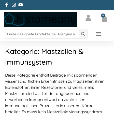
Zum facebbok Account von Histameany
Zum Instagram Account von histameany
Zum YouTube Account von histameany education
0
Mein Konto
Search Button
Search
for:
Science Blog
Über Histameany
Kategorie:
Mastzellen &
Immunsystem
Diese Kategorie enthält Beiträge mit spannenden
wissenschaftlichen Erkenntnissen zu Mastzellen, ihren
Botenstoffen, ihren Rezeptoren und vieles mehr.
Mastzellen sind als Teil der angeborenen und
erworbenen Immunantwort an zahlreichen
immunologischen Prozessen in unserem Körper
beteiligt. Es muss kein Mastzellaktivierungssyndrom