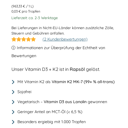
(
963,33
€
/ 1 L)
0,03 € pro Tropfen
Lieferzeit: ca. 2-3 Werktage
Bei Lieferungen in Nicht-EU-Länder können zusätzliche Zölle,
Steuern und Gebühren anfallen.
(
2
Kundenbewertungen)
Bewertet mit
2
ⓘ
Informationen zur Überprüfung der Echtheit von
5.00
von 5,
basierend auf
Bewertungen
Kundenbewertungen
Unser Vitamin D3 + K2 ist in
Rapsöl
gelöst.
Mit Vitamin K2 als
Vitamin K2 MK-7 (99+ % all-trans)
Sojafrei
Vegetarisch –
Vitamin D3 aus Lanolin
gewonnen
Geringer Anteil an MCT-Öl (< 6,5 %)
Besonders ergiebig mit 1.000 Tropfen