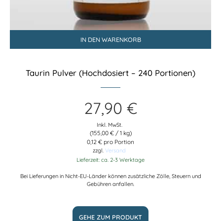
IN DEN WARENKORB
Taurin Pulver (Hochdosiert – 240 Portionen)
27,90
€
Inkl. MwSt.
(
155,00
€
/ 1 kg)
0,12 € pro Portion
zzgl.
Versand
Lieferzeit: ca. 2-3 Werktage
Bei Lieferungen in Nicht-EU-Länder können zusätzliche Zölle, Steuern und
Gebühren anfallen.
GEHE ZUM PRODUKT