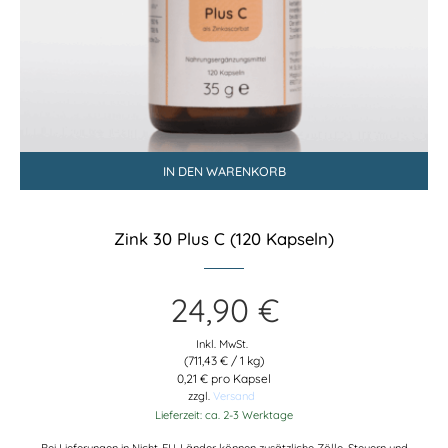
IN DEN WARENKORB
Zink 30 Plus C (120 Kapseln)
24,90
€
Inkl. MwSt.
(
711,43
€
/ 1 kg)
0,21 € pro Kapsel
zzgl.
Versand
Lieferzeit: ca. 2-3 Werktage