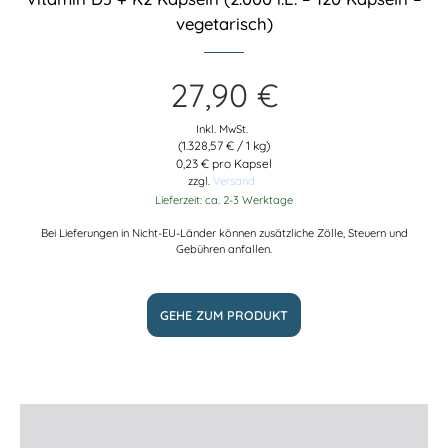
vegetarisch)
27,90
€
Inkl. MwSt.
(
1.328,57
€
/ 1 kg)
0,23 € pro Kapsel
zzgl.
Versand
Lieferzeit: ca. 2-3 Werktage
Bei Lieferungen in Nicht-EU-Länder können zusätzliche Zölle, Steuern und
Gebühren anfallen.
GEHE ZUM PRODUKT