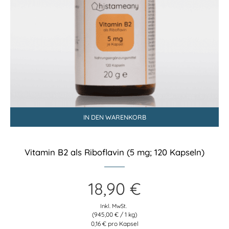
IN DEN WARENKORB
Vitamin B2 als Riboflavin (5 mg; 120 Kapseln)
18,90
€
Inkl. MwSt.
(
945,00
€
/ 1 kg)
0,16 € pro Kapsel