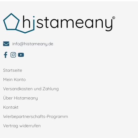
info@histameany.de
zum facebbok Account von Histameany
Zum Instagram Account von histameany
Zum YouTube Account von histameany education
Startseite
Mein Konto
Versandkosten und Zahlung
Über Histameany
Kontakt
Werbepartnerschafts-Programm
Vertrag widerrufen