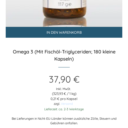
IN DEN WARENKORB
Omega 3 (Mit Fischöl-Triglyceriden; 180 kleine
Kapseln)
37,90
€
Inkl. MwSt.
(
323,93
€
/ 1 kg)
0,21 € pro Kapsel
zzgl.
Versand
Lieferzeit: ca. 2-3 Werktage
Bei Lieferungen in Nicht-EU-Länder können zusätzliche Zölle, Steuern und
Gebühren anfallen.