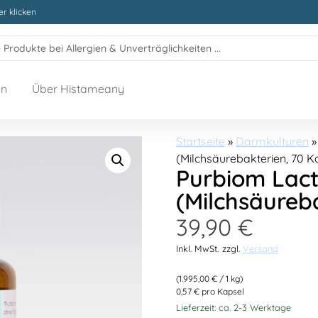
r klicken
en
Über Histameany
Startseite
»
Darmkulturen
»
(Milchsäurebakterien, 70 K
Purbiom Lact
(Milchsäureb
39,90
€
Inkl. MwSt.
zzgl.
Versand
(
1.995,00
€
/ 1 kg)
0,57 € pro Kapsel
Lieferzeit: ca. 2-3 Werktage