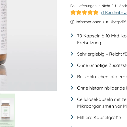
Bei Lieferungen in Nicht-EU-Lände
(
1
Kundenbewe
Bewertet mit
1
ⓘ
Informationen zur Überprüf
5.00
von 5,
basierend auf
Kundenbewertung
70 Kapseln à 10 Mrd. ko
Freisetzung
Sehr ergiebig – Reicht f
Ohne unnötige Zusatzst
Bei zahlreichen Intoler
Ohne histaminbildende 
Cellulosekapseln mit ze
Mikroorganismen vor 
Mittlere Kapselgröße