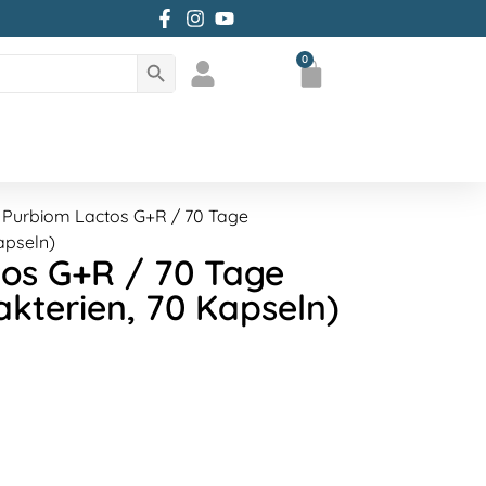
Zum facebbok Account von Histameany
Zum Instagram Account von histame
Zum YouTube Account von histam
Search Button
0
Mein Konto
 Purbiom Lactos G+R / 70 Tage
apseln)
os G+R / 70 Tage
akterien, 70 Kapseln)