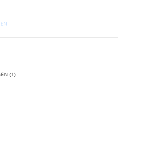
REN
N (1)