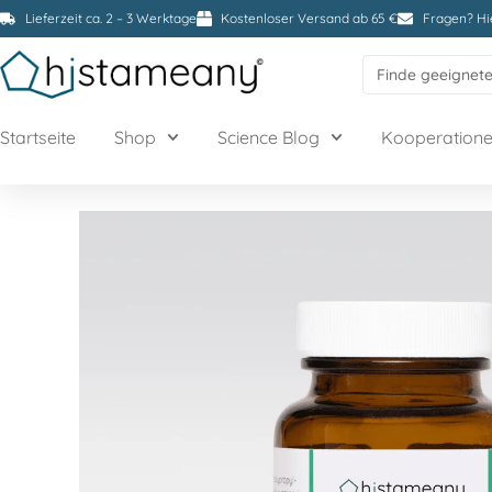
Lieferzeit ca. 2 – 3 Werktage
Kostenloser Versand ab 65 €
Fragen? Hie
Search
for:
Startseite
Shop
Science Blog
Kooperation