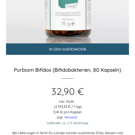
IN DEN WARENKORB
Purbiom Bifidos (Bifidobakterien, 80 Kapseln)
32,90
€
Inkl. MwSt.
(
2.193,33
€
/ 1 kg)
0,41 € pro Kapsel
zzgl.
Versand
Lieferzeit: ca. 2-3 Werktage
Bei Lieferungen in Nicht-EU-Länder können zusätzliche Zölle, Steuern und