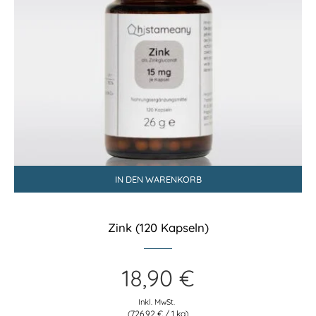
IN DEN WARENKORB
Zink (120 Kapseln)
18,90
€
Inkl. MwSt.
(
726,92
€
/ 1 kg)