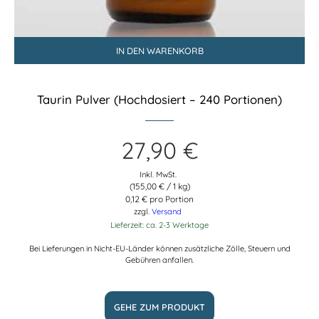
IN DEN WARENKORB
Taurin Pulver (Hochdosiert – 240 Portionen)
27,90
€
Inkl. MwSt.
(
155,00
€
/ 1 kg)
0,12 € pro Portion
zzgl.
Versand
Lieferzeit: ca. 2-3 Werktage
Bei Lieferungen in Nicht-EU-Länder können zusätzliche Zölle, Steuern und
Gebühren anfallen.
GEHE ZUM PRODUKT