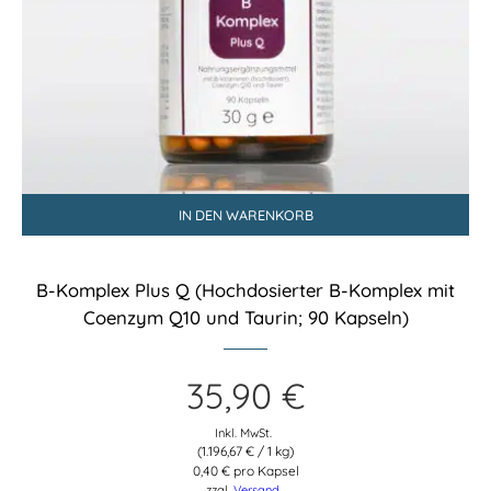
IN DEN WARENKORB
B-Komplex Plus Q (Hochdosierter B-Komplex mit
Coenzym Q10 und Taurin; 90 Kapseln)
35,90
€
Inkl. MwSt.
(
1.196,67
€
/ 1 kg)
0,40 € pro Kapsel
zzgl.
Versand