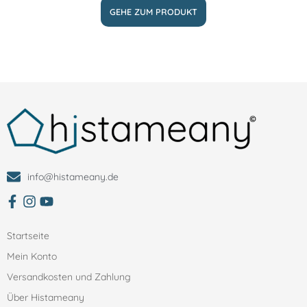
GEHE ZUM PRODUKT
info@histameany.de
zum facebbok Account von Histameany
Zum Instagram Account von histameany
Zum YouTube Account von histameany education
Startseite
Mein Konto
Versandkosten und Zahlung
Über Histameany